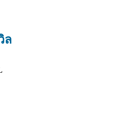
วิล
L