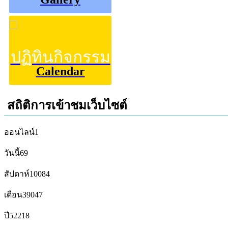
ปฏิทินกิจกรรม
Calendar
สถิติการเข้าชมเว็บไซต์
ออนไลน์
1
วันนี้
69
สัปดาห์
10084
เดือน
39047
ปี
52218