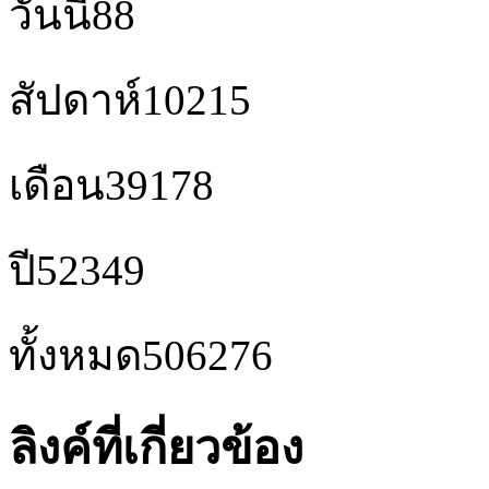
วันนี้
88
สัปดาห์
10215
เดือน
39178
ปี
52349
ทั้งหมด
506276
ลิงค์ที่เกี่ยวข้อง