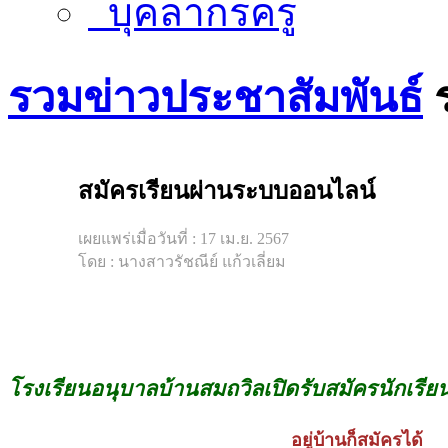
บุคลากรครู
รวมข่าวประชาสัมพันธ์
สมัครเรียนผ่านระบบออนไลน์
เผยแพร่เมื่อวันที่ : 17 เม.ย. 2567
โดย : นางสาวรัชณีย์ แก้วเลี่ยม
โรงเรียนอนุบาลบ้านสมถวิลเปิดรับสมัครนักเร
อยู่บ้านก็สมัครได้